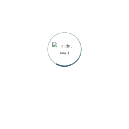
Art Blog und/oder Webseite starten, mit allem, was
mir persönlich so am Herzen liegt. Ich habe lange
nachgedacht ... und jetzt scheint die Zeit gekommen zu
sein! Warum eigentlich?
Ich blogge und baue Webseiten für Vereine, für
Restaurants, Firmen, Privatleute und viele mehr, und
ich habe festgestellt, dass eine kleine Menge meiner
Mitmenschen an dem, was ich so tue, interessiert ist.
Also - hier kann man genau das jetzt erfahren - und
alles an diesem einen Platz:
Ob ich noch sticke, und wenn ja: was?
Ob ich noch reise … und wenn ja: wohin und wie war es?