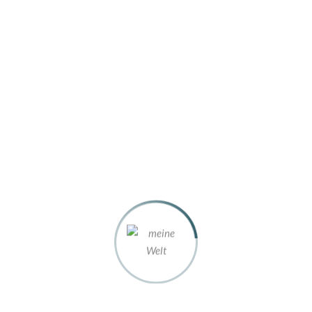
en: also Herzlich Willkommen!
ine Art Blog und/oder Webseite starten, mit allem, was mir persönlich s
m eigentlich?
staurants, Firmen, Privatleute und viele mehr, und ich habe festgestellt
ann man genau das jetzt erfahren – und alles an diesem einen Platz:
e war es?
nen?
?- und: was “baue ich da gerade so?
 jetzt, wo ich nicht mehr arbeite?
(Kann man ja mal fragen …)
chhuhn”? Na?